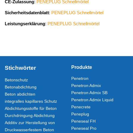
CE-Zulassung
:
PENEPLUG Schnellmörtel
Sicherheitsdatenblatt
:
PENEPLUG Schnellmörtel
Leistungserklärung
:
PENEPLUG Schnellmörtel
Stichwörter
Produkte
Penetron
Betonschutz
Penetron Admix
Betonabdichtung
Penetron Admix SB
Beton abdichten
Penetron Admix Liquid
integralles kapillares Schutz
Penecrete
Abdichtungsstoffe für Beton
Peneplug
Durchdringung Abdichtung
Peneseal FH
Additiv zur Herstellung von
Peneseal Pro
Druckwasserfestem Beton