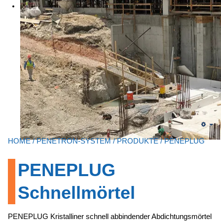
Em
HOME
/
PENETRON-SYSTEM
/
PRODUKTE
/ PENEPLUG
PENEPLUG
Schnellmörtel
PENEPLUG Kristalliner schnell abbindender Abdichtungsmörtel