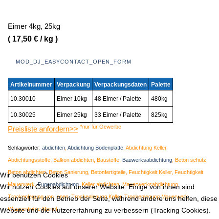
Eimer 4kg, 25kg
( 17,50 € / kg )
MOD_DJ_EASYCONTACT_OPEN_FORM
Artikelnummer
Verpackung
Verpackungsdaten
Palette
10.30010
Eimer 10kg
48 Eimer / Palette
480kg
10.30025
Eimer 25kg
33 Eimer / Palette
825kg
*nur für Gewerbe
Preisliste anfordern>>
Schlagwörter:
abdichten
,
Abdichtung Bodenplatte
, Abdichtung Keller,
Abdichtungsstoffe, Balkon abdichten, Baustoffe,
Bauwerksabdichtung
, Beton schutz,
Beton abdichten, Beton Sanierung, Betonfertigteile, Feuchtigkeit Keller, Feuchtigkeit
Wir benutzen Cookies
Mauerwerk,
Fugenabdichtung
, Keller abdichten, Mauerwerksabdichtung,
Wir nutzen Cookies auf unserer Website. Einige von ihnen sind
Trockenlegung von Innen, Trockenlegung Keller, Trockenlegung Mauerwerk,
essenziell für den Betrieb der Seite, während andere uns helfen, diese
Wasserdichte Mörtel
Website und die Nutzererfahrung zu verbessern (Tracking Cookies).