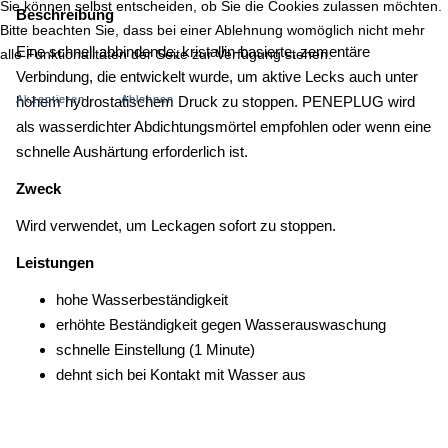
Sie können selbst entscheiden, ob Sie die Cookies zulassen möchten.
Beschreibung
Bitte beachten Sie, dass bei einer Ablehnung womöglich nicht mehr
Eine schnell abbindende, kristallin-basierte, zementäre
alle Funktionalitäten der Seite zur Verfügung stehen.
Verbindung, die entwickelt wurde, um aktive Lecks auch unter
Akzeptieren
Ablehnen
hohem hydrostatischem Druck zu stoppen. PENEPLUG wird
als wasserdichter Abdichtungsmörtel empfohlen oder wenn eine
schnelle Aushärtung erforderlich ist.
Zweck
Wird verwendet, um Leckagen sofort zu stoppen.
Leistungen
hohe Wasserbeständigkeit
erhöhte Beständigkeit gegen Wasserauswaschung
schnelle Einstellung (1 Minute)
dehnt sich bei Kontakt mit Wasser aus